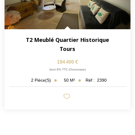
T2 Meublé Quartier Historique
Tours
194 400 €
dont 8% TTC d'honoraires
50
M²
Réf :
2390
2
Pièce(s)