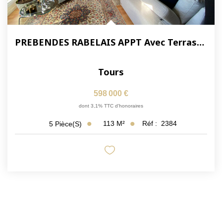
PREBENDES RABELAIS APPT Avec Terrasse Et Balcon + Box Fermé
Tours
598 000 €
dont 3,1% TTC d'honoraires
113
M²
Réf :
2384
5
Pièce(s)