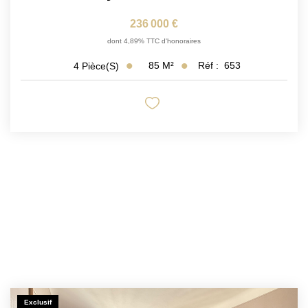
236 000 €
dont 4,89% TTC d'honoraires
85
M²
Réf :
653
4
Pièce(s)
Exclusif