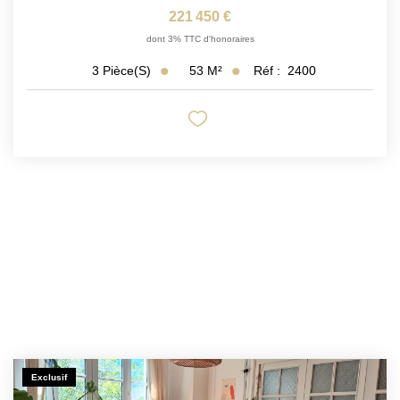
221 450 €
dont 3% TTC d'honoraires
53
M²
Réf :
2400
3
Pièce(s)
Exclusif