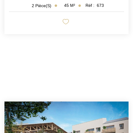
45
M²
Réf :
673
2
Pièce(s)