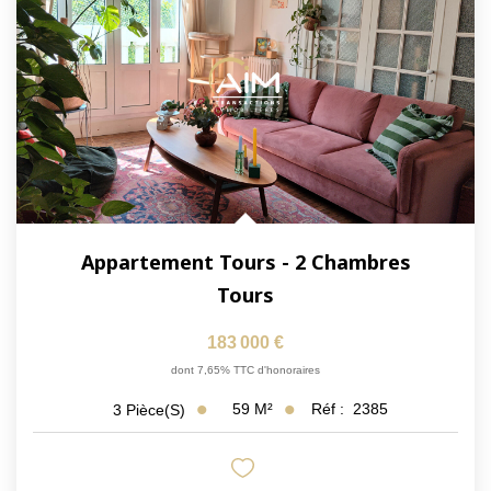
Appartement Tours - 2 Chambres
Tours
183 000 €
dont 7,65% TTC d'honoraires
59
M²
Réf :
2385
3
Pièce(s)