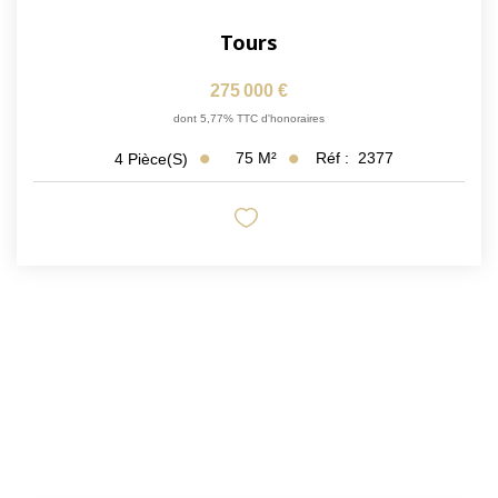
Tours
275 000 €
dont 5,77% TTC d'honoraires
75
M²
Réf :
2377
4
Pièce(s)