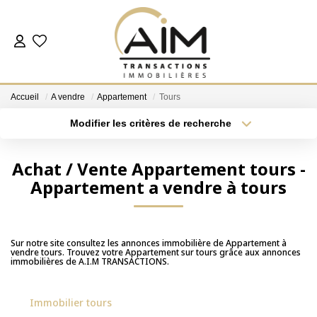
ACHETER
Accueil
A vendre
Appartement
Tours
ESTIMER
Modifier les critères de recherche
Localisation
Type de bien
Localisation
Sélectionnez...
NOS AGENCES
Achat / Vente Appartement tours -
Appartement a vendre à tours
Surface min
Budget max
Les Agences
Notre Équipe
Plus de critères
Créer une alerte
Nous Rejoindre
Sur notre site consultez les annonces immobilière de Appartement à
vendre tours. Trouvez votre Appartement sur tours grâce aux annonces
Nos Témoignages
immobilières de A.I.M TRANSACTIONS.
Nos Partenaires
Immobilier tours