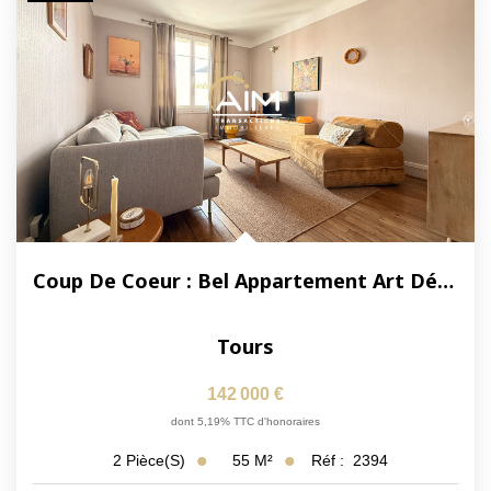
Coup De Coeur : Bel Appartement Art Déco De 55 M² ? Tours...
Tours
142 000 €
dont 5,19% TTC d'honoraires
55
M²
Réf :
2394
2
Pièce(s)