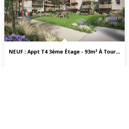
NEUF : Appt T4 3ème Étage - 93m² À Tours Centre Quartier...
Tours
415 000 €
honoraires compris
94
M²
Réf :
2389-1-302
4
Pièce(s)