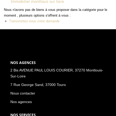
Immobilier montlouis sur loire
NOS ACTUALITÉS
Nous n'avons pas de biens à vous proposer dans la catégorie pour le
moment , plusieurs options s'offrent à vous :
CONTACT
Transmettez-nous votre demande
MON COMPTE
NOS AGENCES
2 Bis AVENUE PAUL LOUIS COURIER, 37270 Montlouis-
Sur-Loire
7 Rue George Sand, 37000 Tours
Nous contacter
Nos agences
NOS SERVICES