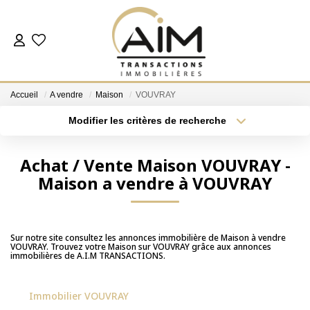
ACHETER
Accueil
A vendre
Maison
VOUVRAY
ESTIMER
Modifier les critères de recherche
Localisation
Type de bien
Localisation
Sélectionnez...
NOS AGENCES
Achat / Vente Maison VOUVRAY -
Maison a vendre à VOUVRAY
Surface min
Budget max
Les Agences
Notre Équipe
Plus de critères
Créer une alerte
Nous Rejoindre
Sur notre site consultez les annonces immobilière de Maison à vendre
VOUVRAY. Trouvez votre Maison sur VOUVRAY grâce aux annonces
Nos Témoignages
immobilières de A.I.M TRANSACTIONS.
Nos Partenaires
Immobilier VOUVRAY