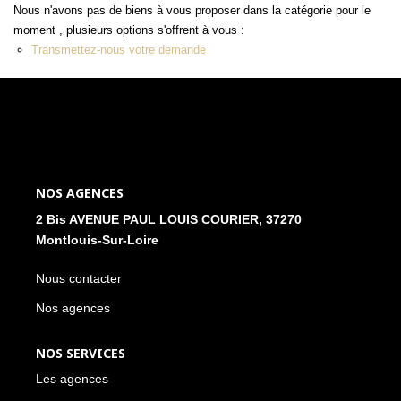
Nous n'avons pas de biens à vous proposer dans la catégorie pour le
NOS ACTUALITÉS
moment , plusieurs options s'offrent à vous :
Transmettez-nous votre demande
CONTACT
MON COMPTE
NOS AGENCES
2 Bis AVENUE PAUL LOUIS COURIER, 37270
Montlouis-Sur-Loire
Nous contacter
Nos agences
NOS SERVICES
Les agences