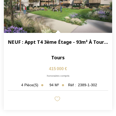
NEUF : Appt T4 3ème Étage - 93m² À Tours Centre Quartier...
Tours
415 000 €
honoraires compris
94
M²
Réf :
2389-1-302
4
Pièce(s)