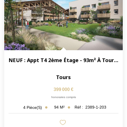
NEUF : Appt T4 2ème Étage - 93m² À Tours Centre Quartier...
Tours
399 000 €
honoraires compris
94
M²
Réf :
2389-1-203
4
Pièce(s)