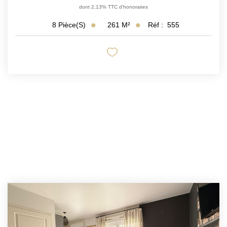
dont 2,13% TTC d'honoraires
261
M²
Réf :
555
8
Pièce(s)