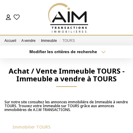
ACHETER
Accueil
A vendre
Immeuble
TOURS
ESTIMER
Modifier les critères de recherche
Localisation
Type de bien
Localisation
Sélectionnez...
NOS AGENCES
Achat / Vente Immeuble TOURS -
Immeuble a vendre à TOURS
Surface min
Budget max
Les Agences
Notre Équipe
Plus de critères
Créer une alerte
Nous Rejoindre
Sur notre site consultez les annonces immobilière de Immeuble à vendre
TOURS. Trouvez votre Immeuble sur TOURS grâce aux annonces
Nos Témoignages
immobilières de A.I.M TRANSACTIONS.
Nos Partenaires
Immobilier TOURS