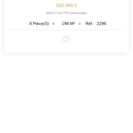
592 000 €
dont 5,71% TTC d'honoraires
198
M²
Réf :
2296
8
Pièce(s)