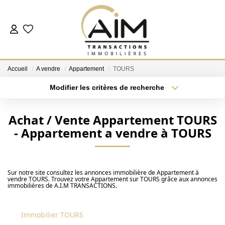
ACHETER
Accueil
A vendre
Appartement
TOURS
ESTIMER
Modifier les critères de recherche
Localisation
Type de bien
Surface min
Budget max
NOS AGENCES
Achat / Vente Appartement TOURS
- Appartement a vendre à TOURS
Les Agences
Plus de critères
Créer une alerte
Notre Équipe
Nous Rejoindre
Sur notre site consultez les annonces immobilière de Appartement à
vendre TOURS. Trouvez votre Appartement sur TOURS grâce aux annonces
Nos Témoignages
immobilières de A.I.M TRANSACTIONS.
Nos Partenaires
Immobilier TOURS