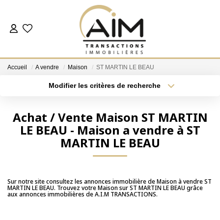
ACHETER
Accueil
A vendre
Maison
ST MARTIN LE BEAU
ESTIMER
Modifier les critères de recherche
Localisation
Type de bien
Localisation
Sélectionnez...
NOS AGENCES
Achat / Vente Maison ST MARTIN
LE BEAU - Maison a vendre à ST
Surface min
Budget max
Les Agences
MARTIN LE BEAU
Notre Équipe
Plus de critères
Créer une alerte
Nous Rejoindre
Nos Témoignages
Sur notre site consultez les annonces immobilière de Maison à vendre ST
MARTIN LE BEAU. Trouvez votre Maison sur ST MARTIN LE BEAU grâce
aux annonces immobilières de A.I.M TRANSACTIONS.
Nos Partenaires