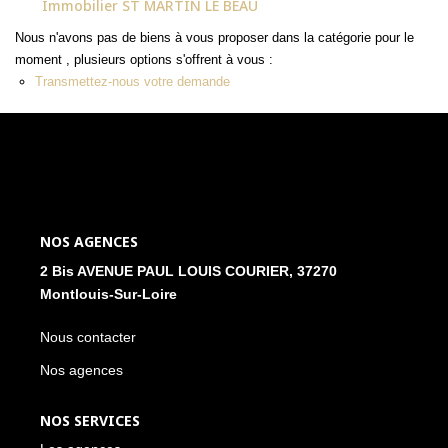
Immobilier ST MARTIN LE BEAU
NOS ACTUALITÉS
Nous n'avons pas de biens à vous proposer dans la catégorie pour le
moment , plusieurs options s'offrent à vous :
Transmettez-nous votre demande
CONTACT
MON COMPTE
NOS AGENCES
2 Bis AVENUE PAUL LOUIS COURIER, 37270
Montlouis-Sur-Loire
Nous contacter
Nos agences
NOS SERVICES