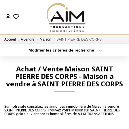
ACHETER
Accueil
A vendre
Maison
SAINT PIERRE DES CORPS
ESTIMER
Modifier les critères de recherche
Localisation
Type de bien
Localisation
Sélectionnez...
NOS AGENCES
Achat / Vente Maison SAINT
PIERRE DES CORPS - Maison a
Surface min
Budget max
Les Agences
vendre à SAINT PIERRE DES CORPS
Notre Équipe
Plus de critères
Créer une alerte
Nous Rejoindre
Nos Témoignages
Sur notre site consultez les annonces immobilière de Maison à vendre
SAINT PIERRE DES CORPS. Trouvez votre Maison sur SAINT PIERRE DES
CORPS grâce aux annonces immobilières de A.I.M TRANSACTIONS.
Nos Partenaires