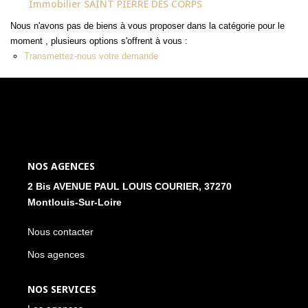
Immobilier SAINT PIERRE DES CORPS
NOS ACTUALITÉS
Nous n'avons pas de biens à vous proposer dans la catégorie pour le
moment , plusieurs options s'offrent à vous :
Transmettez-nous votre demande
CONTACT
MON COMPTE
NOS AGENCES
2 Bis AVENUE PAUL LOUIS COURIER, 37270
Montlouis-Sur-Loire
Nous contacter
Nos agences
NOS SERVICES