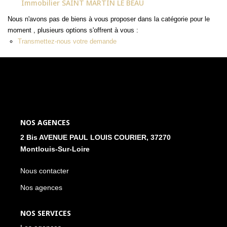
Immobilier SAINT MARTIN LE BEAU
NOS ACTUALITÉS
Nous n'avons pas de biens à vous proposer dans la catégorie pour le
moment , plusieurs options s'offrent à vous :
Transmettez-nous votre demande
CONTACT
MON COMPTE
NOS AGENCES
2 Bis AVENUE PAUL LOUIS COURIER, 37270
Montlouis-Sur-Loire
Nous contacter
Nos agences
NOS SERVICES