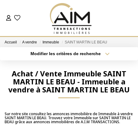
ACHETER
Accueil
A vendre
Immeuble
SAINT MARTIN LE BEAU
ESTIMER
Modifier les critères de recherche
Localisation
Type de bien
Localisation
Sélectionnez...
NOS AGENCES
Achat / Vente Immeuble SAINT
MARTIN LE BEAU - Immeuble a
Surface min
Budget max
Les Agences
vendre à SAINT MARTIN LE BEAU
Notre Équipe
Plus de critères
Créer une alerte
Nous Rejoindre
Nos Témoignages
Sur notre site consultez les annonces immobilière de Immeuble à vendre
SAINT MARTIN LE BEAU. Trouvez votre Immeuble sur SAINT MARTIN LE
BEAU grâce aux annonces immobilières de A.I.M TRANSACTIONS.
Nos Partenaires