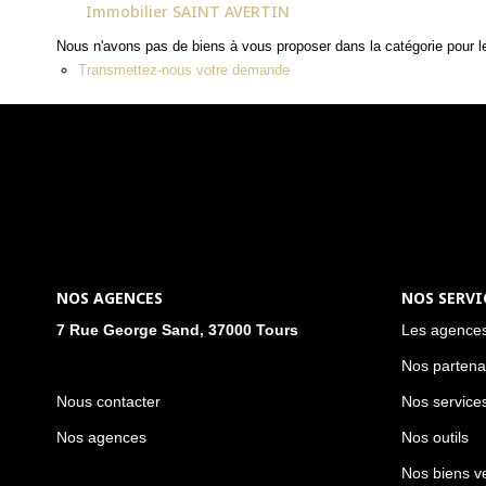
Immobilier SAINT AVERTIN
Nous n'avons pas de biens à vous proposer dans la catégorie pour le
Transmettez-nous votre demande
NOS AGENCES
NOS SERVI
7 Rue George Sand, 37000 Tours
Les agence
Nos partena
Nous contacter
Nos service
Nos agences
Nos outils
Nos biens v