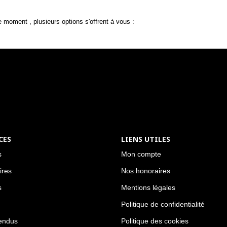
 moment , plusieurs options s'offrent à vous :
CES
LIENS UTILES
s
Mon compte
ires
Nos honoraires
s
Mentions légales
Politique de confidentialité
endus
Politique des cookies