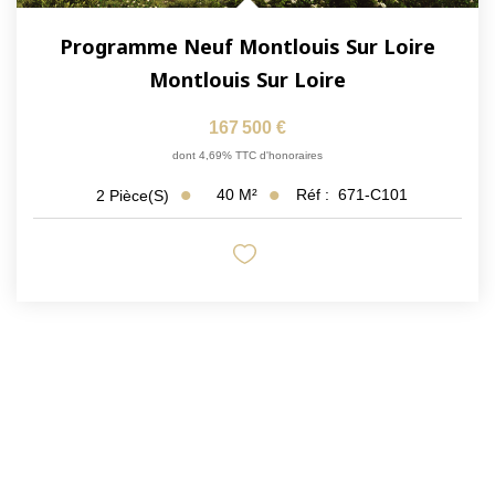
Programme Neuf Montlouis Sur Loire
Montlouis Sur Loire
167 500 €
dont 4,69% TTC d'honoraires
40
M²
Réf :
671-C101
2
Pièce(s)