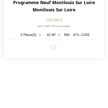
Programme Neuf Montlouis Sur Loire
Montlouis Sur Loire
179 500 €
dont 5,26% TTC d'honoraires
42
M²
Réf :
671--C202
2
Pièce(s)