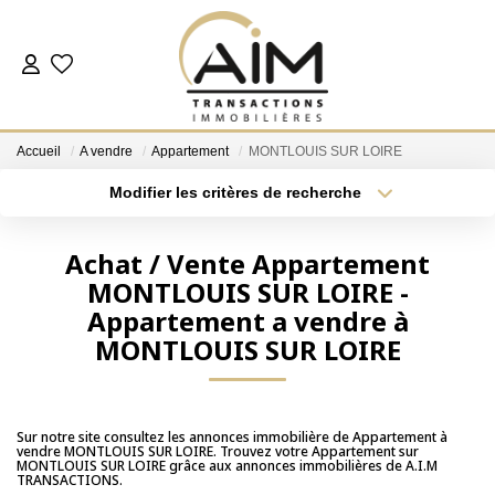
ACHETER
Accueil
A vendre
Appartement
MONTLOUIS SUR LOIRE
ESTIMER
Modifier les critères de recherche
Localisation
Type de bien
Localisation
Sélectionnez...
NOS AGENCES
Achat / Vente Appartement
MONTLOUIS SUR LOIRE -
Surface min
Budget max
Les Agences
Appartement a vendre à
Notre Équipe
Plus de critères
Créer une alerte
MONTLOUIS SUR LOIRE
Nous Rejoindre
Nos Témoignages
Sur notre site consultez les annonces immobilière de Appartement à
Nos Partenaires
vendre MONTLOUIS SUR LOIRE. Trouvez votre Appartement sur
MONTLOUIS SUR LOIRE grâce aux annonces immobilières de A.I.M
TRANSACTIONS.