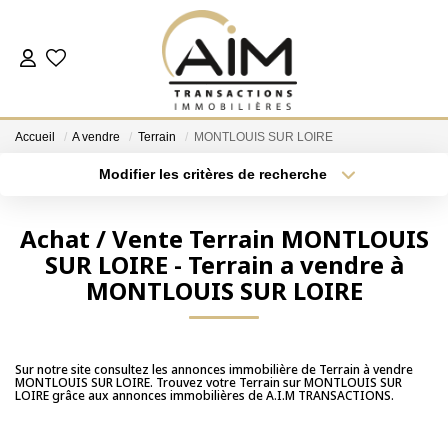
ACHETER
Accueil
A vendre
Terrain
MONTLOUIS SUR LOIRE
ESTIMER
Modifier les critères de recherche
Localisation
Type de bien
Localisation
Sélectionnez...
NOS AGENCES
Achat / Vente Terrain MONTLOUIS
SUR LOIRE - Terrain a vendre à
Surface min
Budget max
Les Agences
MONTLOUIS SUR LOIRE
Notre Équipe
Plus de critères
Créer une alerte
Nous Rejoindre
Nos Témoignages
Sur notre site consultez les annonces immobilière de Terrain à vendre
MONTLOUIS SUR LOIRE. Trouvez votre Terrain sur MONTLOUIS SUR
LOIRE grâce aux annonces immobilières de A.I.M TRANSACTIONS.
Nos Partenaires