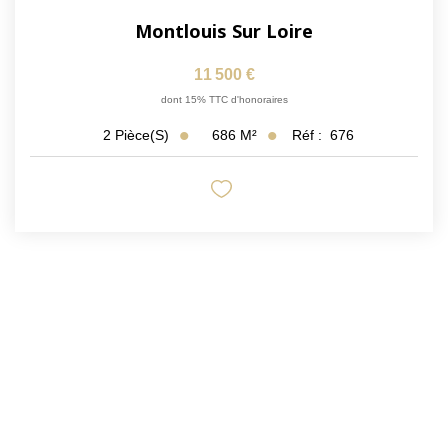
Montlouis Sur Loire
11 500 €
dont 15% TTC d'honoraires
686
M²
Réf :
676
2
Pièce(s)