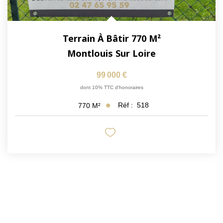
Terrain À Bâtir 770 M²
Montlouis Sur Loire
99 000 €
dont 10% TTC d'honoraires
Réf :
518
770
M²