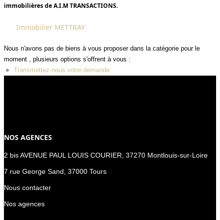
immobilières de A.I.M TRANSACTIONS.
Plus de critères
Immobilier METTRAY
Créer une alerte
NOS ACTUALITÉS
Nous n'avons pas de biens à vous proposer dans la catégorie pour le
moment , plusieurs options s'offrent à vous :
CONTACT
Transmettez-nous votre demande
MON COMPTE
NOS AGENCES
2 bis AVENUE PAUL LOUIS COURIER, 37270 Montlouis-sur-Loire
7 rue George Sand, 37000 Tours
Nous contacter
Nos agences