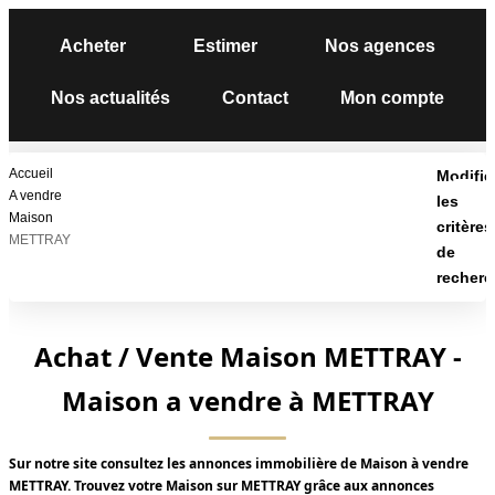
Acheter
Estimer
Nos agences
Nos actualités
Contact
Mon compte
ACHETER
Accueil
Modifie
A vendre
les
Maison
critères
ESTIMER
METTRAY
de
recherc
NOS AGENCES
Type de transaction
Localisation
Type de bien
Les Agences
Achat / Vente Maison METTRAY -
Surface min
Notre Équipe
Maison a vendre à METTRAY
Budget max
Nous Rejoindre
Nos Témoignages
Sur notre site consultez les annonces immobilière de Maison à vendre
Plus de critères
METTRAY. Trouvez votre Maison sur METTRAY grâce aux annonces
Nos Partenaires