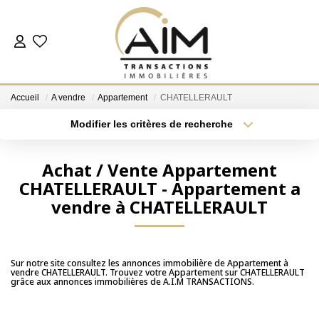
ACHETER
Accueil
A vendre
Appartement
CHATELLERAULT
ESTIMER
Modifier les critères de recherche
Localisation
Type de bien
Localisation
Sélectionnez...
NOS AGENCES
Achat / Vente Appartement
CHATELLERAULT - Appartement a
Surface min
Budget max
Les Agences
vendre à CHATELLERAULT
Notre Équipe
Plus de critères
Créer une alerte
Nous Rejoindre
Nos Témoignages
Sur notre site consultez les annonces immobilière de Appartement à
vendre CHATELLERAULT. Trouvez votre Appartement sur CHATELLERAULT
grâce aux annonces immobilières de A.I.M TRANSACTIONS.
Nos Partenaires