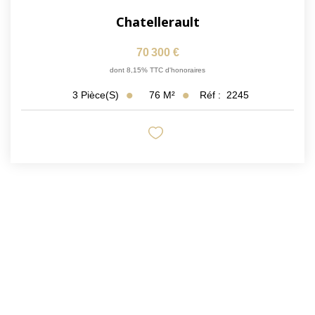
Chatellerault
70 300 €
dont 8,15% TTC d'honoraires
76
M²
Réf :
2245
3
Pièce(s)