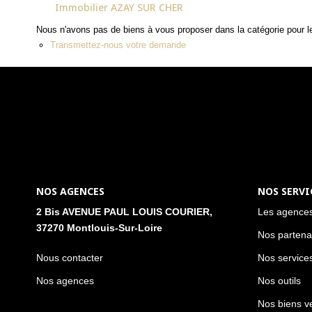
Immobilier AZAY SUR CHER
Nous n'avons pas de biens à vous proposer dans la catégorie pour le
Transmettez-nous votre demande
NOS AGENCES
NOS SERVI
2 Bis AVENUE PAUL LOUIS COURIER,
Les agence
37270 Montlouis-Sur-Loire
Nos partena
Nous contacter
Nos service
Nos agences
Nos outils
Nos biens v