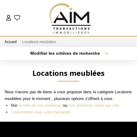
ACHETER
Accueil
Locations meublées
ESTIMER
Modifier les critères de recherche
Localisation
Type de bien
Localisation
Sélectionnez...
NOS AGENCES
Locations meublées
Surface min
Budget max
Les Agences
Nous n'avons pas de biens à vous proposer dans la catégorie Locations
Notre Équipe
Plus de critères
Créer une alerte
meublées pour le moment , plusieurs options s'offrent à vous :
Nous Rejoindre
Voir
la liste de nos annonces
ou
nos annonces triées par ville.
Transmettez-nous votre demande
Nos Témoignages
Nos Partenaires