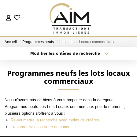
ACHETER
Accueil
Programmes neufs
Les Lots
Locaux commerciaux
ESTIMER
Modifier les critères de recherche
Localisation
Type de bien
Localisation
Sélectionnez...
NOS AGENCES
Programmes neufs les lots locaux
commerciaux
Surface min
Budget max
Les Agences
Notre Équipe
Plus de critères
Créer une alerte
Nous n'avons pas de biens à vous proposer dans la catégorie
Nous Rejoindre
Programmes neufs Les Lots Locaux commerciaux pour le moment ,
Nos Témoignages
plusieurs options s'offrent à vous :
Re-soumettre la recherche avec moins de critères.
Nos Partenaires
Transmettez-nous votre demande