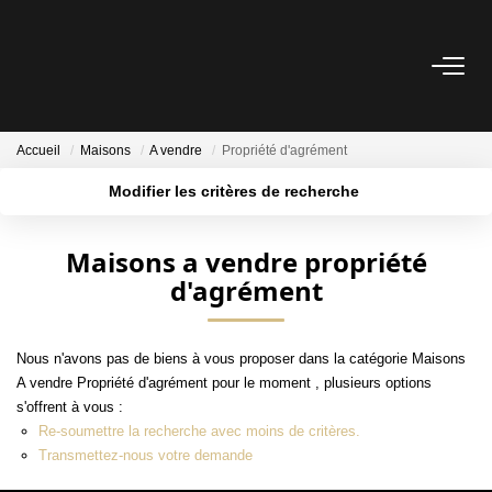
ACHETER
Accueil
Maisons
A vendre
Propriété d'agrément
ESTIMER
Modifier les critères de recherche
Localisation
Type de bien
Surface min
Budget max
NOS AGENCES
Maisons a vendre propriété
d'agrément
Les Agences
Plus de critères
Créer une alerte
Notre Équipe
Nous n'avons pas de biens à vous proposer dans la catégorie Maisons
Nous Rejoindre
A vendre Propriété d'agrément pour le moment , plusieurs options
Nos Témoignages
s'offrent à vous :
Re-soumettre la recherche avec moins de critères.
Nos Partenaires
Transmettez-nous votre demande