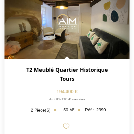
NOS ACTUALITÉS
CONTACT
MON COMPTE
T2 Meublé Quartier Historique
Tours
194 400 €
dont 8% TTC d'honoraires
50
M²
Réf :
2390
2
Pièce(s)