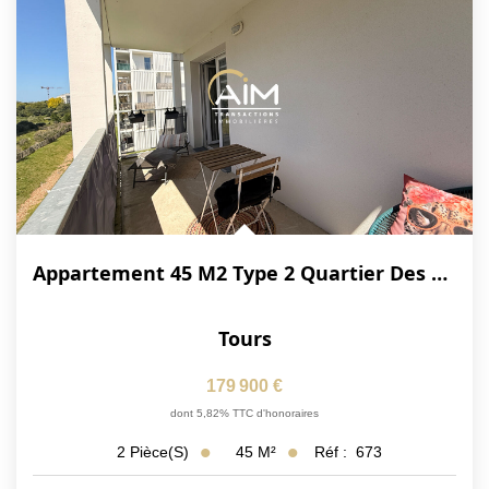
Appartement 45 M2 Type 2 Quartier Des 2 Lions - Terrasse -...
Tours
179 900 €
dont 5,82% TTC d'honoraires
45
M²
Réf :
673
2
Pièce(s)