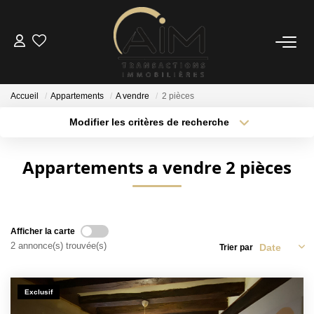
ACHETER
Accueil
Appartements
A vendre
2 pièces
ESTIMER
Modifier les critères de recherche
Localisation
Type de bien
Surface min
Budget max
NOS AGENCES
Appartements a vendre 2 pièces
Les Agences
Plus de critères
Créer une alerte
Notre Équipe
Nous Rejoindre
Afficher la carte
2 annonce(s) trouvée(s)
Trier par
Nos Témoignages
Nos Partenaires
Exclusif