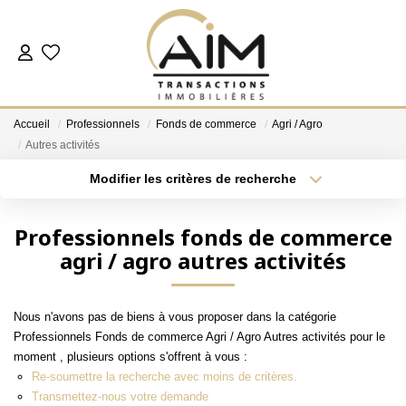
ACHETER
Accueil
Professionnels
Fonds de commerce
Agri / Agro
ESTIMER
Autres activités
Modifier les critères de recherche
Localisation
Type de bien
NOS AGENCES
Localisation
Sélectionnez...
Professionnels fonds de commerce
Les Agences
agri / agro autres activités
Surface min
Budget max
Notre Équipe
Plus de critères
Créer une alerte
Nous Rejoindre
Nous n'avons pas de biens à vous proposer dans la catégorie
Nos Témoignages
Professionnels Fonds de commerce Agri / Agro Autres activités pour le
moment , plusieurs options s'offrent à vous :
Nos Partenaires
Re-soumettre la recherche avec moins de critères.
Transmettez-nous votre demande