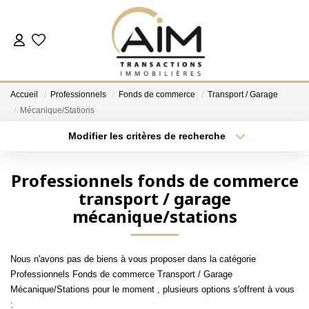
ACHETER
Accueil
Professionnels
Fonds de commerce
Transport / Garage
ESTIMER
Mécanique/Stations
Modifier les critères de recherche
Localisation
Type de bien
NOS AGENCES
Localisation
Sélectionnez...
Professionnels fonds de commerce
Les Agences
transport / garage
Surface min
Budget max
Notre Équipe
mécanique/stations
Plus de critères
Créer une alerte
Nous Rejoindre
Nos Témoignages
Nous n'avons pas de biens à vous proposer dans la catégorie
Professionnels Fonds de commerce Transport / Garage
Nos Partenaires
Mécanique/Stations pour le moment , plusieurs options s'offrent à vous
: