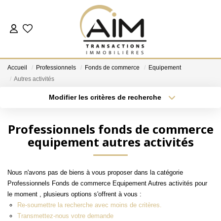
ACHETER
Accueil
Professionnels
Fonds de commerce
Equipement
ESTIMER
Autres activités
Modifier les critères de recherche
Localisation
Type de bien
NOS AGENCES
Localisation
Sélectionnez...
Professionnels fonds de commerce
Les Agences
equipement autres activités
Surface min
Budget max
Notre Équipe
Plus de critères
Créer une alerte
Nous Rejoindre
Nous n'avons pas de biens à vous proposer dans la catégorie
Nos Témoignages
Professionnels Fonds de commerce Equipement Autres activités pour
le moment , plusieurs options s'offrent à vous :
Nos Partenaires
Re-soumettre la recherche avec moins de critères.
Transmettez-nous votre demande