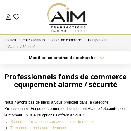
ACHETER
Accueil
Professionnels
Fonds de commerce
Equipement
ESTIMER
Alarme / Sécurité
Modifier les critères de recherche
Localisation
Type de bien
NOS AGENCES
Localisation
Sélectionnez...
Professionnels fonds de commerce
Les Agences
equipement alarme / sécurité
Surface min
Budget max
Notre Équipe
Plus de critères
Créer une alerte
Nous Rejoindre
Nous n'avons pas de biens à vous proposer dans la catégorie
Nos Témoignages
Professionnels Fonds de commerce Equipement Alarme / Sécurité pour
le moment , plusieurs options s'offrent à vous :
Nos Partenaires
Re-soumettre la recherche avec moins de critères.
Transmettez-nous votre demande