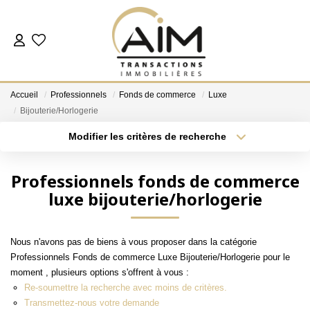
ACHETER
Accueil
Professionnels
Fonds de commerce
Luxe
ESTIMER
Bijouterie/Horlogerie
Modifier les critères de recherche
Localisation
Type de bien
NOS AGENCES
Localisation
Sélectionnez...
Professionnels fonds de commerce
Les Agences
luxe bijouterie/horlogerie
Surface min
Budget max
Notre Équipe
Plus de critères
Créer une alerte
Nous Rejoindre
Nous n'avons pas de biens à vous proposer dans la catégorie
Nos Témoignages
Professionnels Fonds de commerce Luxe Bijouterie/Horlogerie pour le
moment , plusieurs options s'offrent à vous :
Nos Partenaires
Re-soumettre la recherche avec moins de critères.
Transmettez-nous votre demande