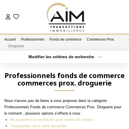
ACHETER
Accueil
Professionnels
Fonds de commerce
Commerces Prox.
ESTIMER
Droguerie
Modifier les critères de recherche
Localisation
Type de bien
NOS AGENCES
Localisation
Sélectionnez...
Professionnels fonds de commerce
Les Agences
commerces prox. droguerie
Surface min
Budget max
Notre Équipe
Plus de critères
Créer une alerte
Nous Rejoindre
Nous n'avons pas de biens à vous proposer dans la catégorie
Nos Témoignages
Professionnels Fonds de commerce Commerces Prox. Droguerie pour
le moment , plusieurs options s'offrent à vous :
Nos Partenaires
Re-soumettre la recherche avec moins de critères.
Transmettez-nous votre demande