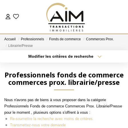
ACHETER
Accueil
Professionnels
Fonds de commerce
Commerces Prox.
ESTIMER
Librairie/Presse
Modifier les critères de recherche
Localisation
Type de bien
NOS AGENCES
Localisation
Sélectionnez...
Professionnels fonds de commerce
Les Agences
commerces prox. librairie/presse
Surface min
Budget max
Notre Équipe
Plus de critères
Créer une alerte
Nous Rejoindre
Nous n'avons pas de biens à vous proposer dans la catégorie
Nos Témoignages
Professionnels Fonds de commerce Commerces Prox. Librairie/Presse
pour le moment , plusieurs options s'offrent à vous :
Nos Partenaires
Re-soumettre la recherche avec moins de critères.
Transmettez-nous votre demande