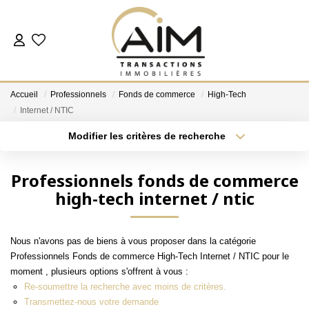
ACHETER
Accueil
Professionnels
Fonds de commerce
High-Tech
ESTIMER
Internet / NTIC
Modifier les critères de recherche
Localisation
Type de bien
NOS AGENCES
Localisation
Sélectionnez...
Professionnels fonds de commerce
Les Agences
high-tech internet / ntic
Surface min
Budget max
Notre Équipe
Plus de critères
Créer une alerte
Nous Rejoindre
Nous n'avons pas de biens à vous proposer dans la catégorie
Nos Témoignages
Professionnels Fonds de commerce High-Tech Internet / NTIC pour le
moment , plusieurs options s'offrent à vous :
Nos Partenaires
Re-soumettre la recherche avec moins de critères.
Transmettez-nous votre demande