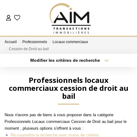
ACHETER
Accueil
Professionnels
Locaux commerciaux
ESTIMER
Cession de Droit au bail
Modifier les critères de recherche
Localisation
Type de bien
NOS AGENCES
Localisation
Sélectionnez...
Professionnels locaux
Les Agences
commerciaux cession de droit au
Surface min
Budget max
Notre Équipe
bail
Plus de critères
Créer une alerte
Nous Rejoindre
Nos Témoignages
Nous n'avons pas de biens à vous proposer dans la catégorie
Professionnels Locaux commerciaux Cession de Droit au bail pour le
Nos Partenaires
moment , plusieurs options s'offrent à vous :
Re-soumettre la recherche avec moins de critères.