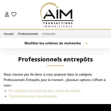
ACHETER
Accueil
Professionnels
Entrepôts
ESTIMER
Modifier les critères de recherche
Localisation
Type de bien
Localisation
Sélectionnez...
NOS AGENCES
Professionnels entrepôts
Surface min
Budget max
Les Agences
Nous n'avons pas de biens à vous proposer dans la catégorie
Notre Équipe
Plus de critères
Créer une alerte
Professionnels Entrepôts pour le moment , plusieurs options s'offrent à
Nous Rejoindre
vous :
Re-soumettre la recherche avec moins de critères.
Nos Témoignages
Transmettez-nous votre demande
Nos Partenaires