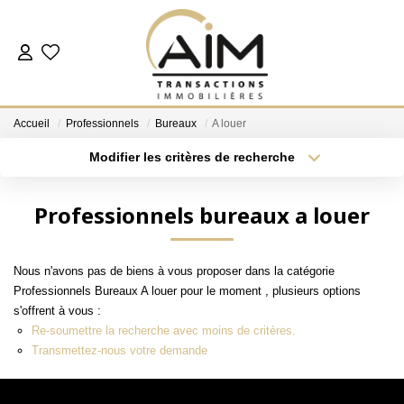
ACHETER
Accueil
Professionnels
Bureaux
A louer
ESTIMER
Modifier les critères de recherche
Localisation
Type de bien
Localisation
Sélectionnez...
NOS AGENCES
Professionnels bureaux a louer
Surface min
Budget max
Les Agences
Nous n'avons pas de biens à vous proposer dans la catégorie
Notre Équipe
Plus de critères
Créer une alerte
Professionnels Bureaux A louer pour le moment , plusieurs options
Nous Rejoindre
s'offrent à vous :
Re-soumettre la recherche avec moins de critères.
Nos Témoignages
Transmettez-nous votre demande
Nos Partenaires