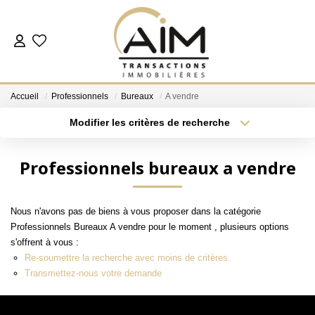
ACHETER
Accueil
Professionnels
Bureaux
A vendre
ESTIMER
Modifier les critères de recherche
Localisation
Type de bien
Localisation
Sélectionnez...
NOS AGENCES
Professionnels bureaux a vendre
Surface min
Budget max
Les Agences
Nous n'avons pas de biens à vous proposer dans la catégorie
Notre Équipe
Plus de critères
Créer une alerte
Professionnels Bureaux A vendre pour le moment , plusieurs options
Nous Rejoindre
s'offrent à vous :
Re-soumettre la recherche avec moins de critères.
Nos Témoignages
Transmettez-nous votre demande
Nos Partenaires