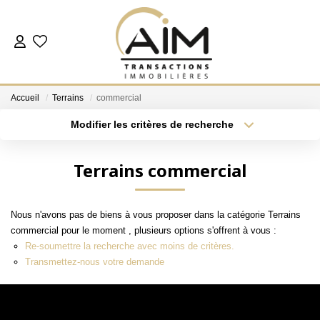
ACHETER
Accueil
Terrains
commercial
ESTIMER
Modifier les critères de recherche
Localisation
Type de bien
Localisation
Sélectionnez...
NOS AGENCES
Terrains commercial
Surface min
Budget max
Les Agences
Nous n'avons pas de biens à vous proposer dans la catégorie Terrains
Notre Équipe
Plus de critères
Créer une alerte
commercial pour le moment , plusieurs options s'offrent à vous :
Nous Rejoindre
Re-soumettre la recherche avec moins de critères.
Transmettez-nous votre demande
Nos Témoignages
Nos Partenaires