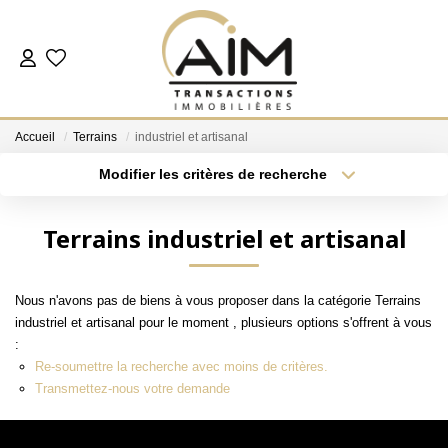
ACHETER
Accueil
Terrains
industriel et artisanal
ESTIMER
Modifier les critères de recherche
Localisation
Type de bien
Localisation
Sélectionnez...
NOS AGENCES
Terrains industriel et artisanal
Surface min
Budget max
Les Agences
Nous n'avons pas de biens à vous proposer dans la catégorie Terrains
Notre Équipe
Plus de critères
Créer une alerte
industriel et artisanal pour le moment , plusieurs options s'offrent à vous
Nous Rejoindre
:
Re-soumettre la recherche avec moins de critères.
Nos Témoignages
Transmettez-nous votre demande
Nos Partenaires