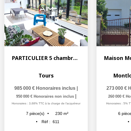
PARTICULIER 5 chambres à Tours
Tours
Montlo
985 000 €
Honoraires inclus
|
273 000 €
H
|
950 000 €
Honoraires non inclus
260 000 €
Ho
Honoraires : 3,68% TTC à la charge de l'acquéreur
Honoraires : 5% T
230
m²
7
pièce(s)
6
pièce
Réf :
611