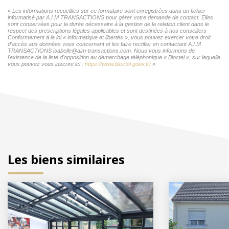
« Les informations recueillies sur ce formulaire sont enregistrées dans un fichier
informatisé par A.I.M TRANSACTIONS pour gérer votre demande de contact. Elles
sont conservées pour la durée nécessaire à la gestion de la relation client dans le
respect des prescriptions légales applicables et sont destinées à nos conseillers
Conformément à la loi « informatique et libertés », vous pouvez exercer votre droit
d'accès aux données vous concernant et les faire rectifier en contactant A.I.M
TRANSACTIONS isabelle@aim-transactions.com. Nous vous informons de
l'existence de la liste d'opposition au démarchage téléphonique « Bloctel », sur laquelle
vous pouvez vous inscrire ici :
https://www.bloctel.gouv.fr/
»
Les biens similaires