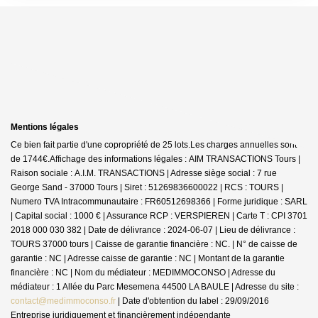
Mentions légales
Ce bien fait partie d'une copropriété de 25 lots.Les charges annuelles sont
de 1744€.
Affichage des informations légales : AIM TRANSACTIONS Tours |
Raison sociale : A.I.M. TRANSACTIONS | Adresse siège social : 7 rue
George Sand - 37000 Tours | Siret : 51269836600022 | RCS : TOURS |
Numero TVA Intracommunautaire : FR60512698366 | Forme juridique : SARL
| Capital social : 1000 € | Assurance RCP : VERSPIEREN |
Carte T : CPI 3701
2018 000 030 382 | Date de délivrance : 2024-06-07 | Lieu de délivrance :
TOURS 37000 tours | Caisse de garantie financière : NC. | N° de caisse de
garantie : NC | Adresse caisse de garantie : NC | Montant de la garantie
financière : NC | Nom du médiateur : MEDIMMOCONSO | Adresse du
médiateur : 1 Allée du Parc Mesemena 44500 LA BAULE | Adresse du site :
contact@medimmoconso.fr
| Date d'obtention du label : 29/09/2016
Entreprise juridiquement et financièrement indépendante