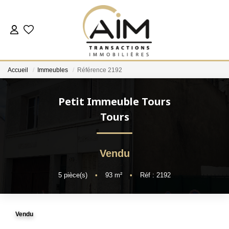
ACHETER
Accueil
Immeubles
Référence 2192
ESTIMER
Petit Immeuble Tours
NOS AGENCES
Tours
Les Agences
Vendu
Notre Équipe
Nous Rejoindre
5
pièce(s)
•
93
m²
•
Réf : 2192
Nos Témoignages
Nos Partenaires
Vendu