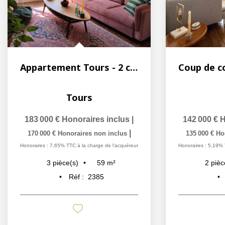
Appartement Tours - 2 chambres
Tours
183 000 €
Honoraires inclus
|
142 000 €
H
|
170 000 €
Honoraires non inclus
135 000 €
Ho
Honoraires : 7,65% TTC à la charge de l'acquéreur
Honoraires : 5,19% 
59
m²
3
pièce(s)
2
pièc
Réf :
2385