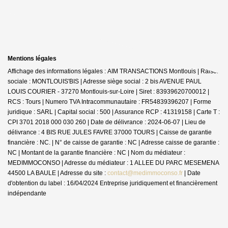
Mentions légales
Affichage des informations légales : AIM TRANSACTIONS Montlouis | Raison
sociale : MONTLOUIS'BIS | Adresse siège social : 2 bis AVENUE PAUL
LOUIS COURIER - 37270 Montlouis-sur-Loire | Siret : 83939620700012 |
RCS : Tours | Numero TVA Intracommunautaire : FR54839396207 | Forme
juridique : SARL | Capital social : 500 | Assurance RCP : 41319158 |
Carte T :
CPI 3701 2018 000 030 260 | Date de délivrance : 2024-06-07 | Lieu de
délivrance : 4 BIS RUE JULES FAVRE 37000 TOURS | Caisse de garantie
financière : NC. | N° de caisse de garantie : NC | Adresse caisse de garantie :
NC | Montant de la garantie financière : NC | Nom du médiateur :
MEDIMMOCONSO | Adresse du médiateur : 1 ALLEE DU PARC MESEMENA
44500 LA BAULE | Adresse du site :
contact@medimmoconso.fr
| Date
d'obtention du label : 16/04/2024
Entreprise juridiquement et financièrement
indépendante