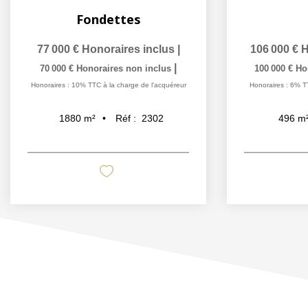
Fondettes
77 000 €
Honoraires inclus
|
106 000 €
H
|
70 000 €
Honoraires non inclus
100 000 €
Ho
Honoraires : 10% TTC à la charge de l'acquéreur
Honoraires : 6% T
Réf :
2302
1880
m²
496
m