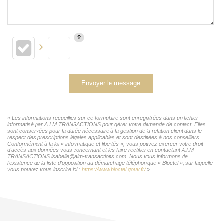
Envoyer le message
« Les informations recueillies sur ce formulaire sont enregistrées dans un fichier
informatisé par A.I.M TRANSACTIONS pour gérer votre demande de contact. Elles
sont conservées pour la durée nécessaire à la gestion de la relation client dans le
respect des prescriptions légales applicables et sont destinées à nos conseillers
Conformément à la loi « informatique et libertés », vous pouvez exercer votre droit
d'accès aux données vous concernant et les faire rectifier en contactant A.I.M
TRANSACTIONS isabelle@aim-transactions.com. Nous vous informons de
l'existence de la liste d'opposition au démarchage téléphonique « Bloctel », sur laquelle
vous pouvez vous inscrire ici :
https://www.bloctel.gouv.fr/
»