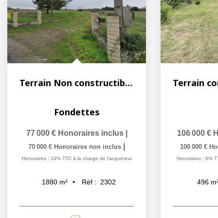
Terrain Non constructible Fondettes
Fondettes
77 000 €
Honoraires inclus
|
106 000 €
H
|
70 000 €
Honoraires non inclus
100 000 €
Ho
Honoraires : 10% TTC à la charge de l'acquéreur
Honoraires : 6% T
Réf :
2302
1880
m²
496
m