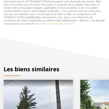
informatisé par A.I.M TRANSACTIONS pour gérer votre demande de contact. Elles
sont conservées pour la durée nécessaire à la gestion de la relation client dans le
respect des prescriptions légales applicables et sont destinées à nos conseillers
Conformément à la loi « informatique et libertés », vous pouvez exercer votre droit
d'accès aux données vous concernant et les faire rectifier en contactant A.I.M
TRANSACTIONS isabelle@aim-transactions.com. Nous vous informons de
l'existence de la liste d'opposition au démarchage téléphonique « Bloctel », sur laquelle
vous pouvez vous inscrire ici :
https://www.bloctel.gouv.fr/
»
Les biens similaires