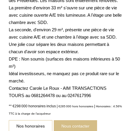
des Prébendes. Les maisons sont entièrement rénovées.
La première d'environ 33 m² s'ouvre sur une pièce de vie
avec cuisine ouverte A/E très lumineuse. A l'étage une belle
chambre avec SDD.
La seconde, d'environ 29 m², présente une pièce de vie
avec cuisine A/E et une chambre à l'étage avec sa SDD.
Une jolie cour sépare les deux maisons permettant à
chacun d'avoir son espace extérieur.
DPE : Non soumis (surfaces des maisons inférieures à 50
m²)
Idéal investisseurs, ne manquez pas ce produit rare sur le
marché.
Contactez Carole Le Roux - AIM TRANSACTIONS
TOURS au 0681264478 ou au 0247617996
** €298 000
honoraires inclus
|
|
€285 000
hors honoraires
Honoraires : 4.56%
TTC à la charge de l'acquéreur
Nos honoraires
Nous contacter