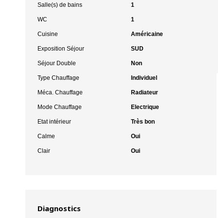
Salle(s) de bains
1
WC
1
Cuisine
Américaine
Exposition Séjour
SUD
Séjour Double
Non
Type Chauffage
Individuel
Méca. Chauffage
Radiateur
Mode Chauffage
Electrique
Etat intérieur
Très bon
Calme
Oui
Clair
Oui
Diagnostics