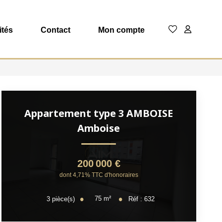
ités
Contact
Mon compte
Appartement type 3 AMBOISE
Amboise
200 000 €
dont 4,71% TTC d'honoraires
75
m²
3
pièce(s)
Réf :
632