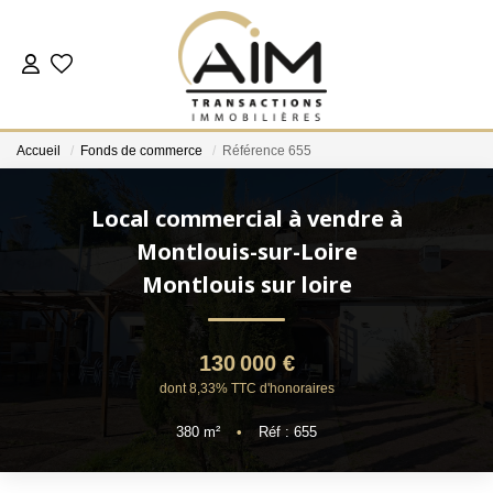
ACHETER
Accueil
Fonds de commerce
Référence 655
ESTIMER
Local commercial à vendre à
NOS AGENCES
Montlouis-sur-Loire
Montlouis sur loire
Les Agences
Notre Équipe
130 000 €
Nous Rejoindre
dont 8,33% TTC d'honoraires
Nos Témoignages
380
m²
•
Réf : 655
Nos Partenaires