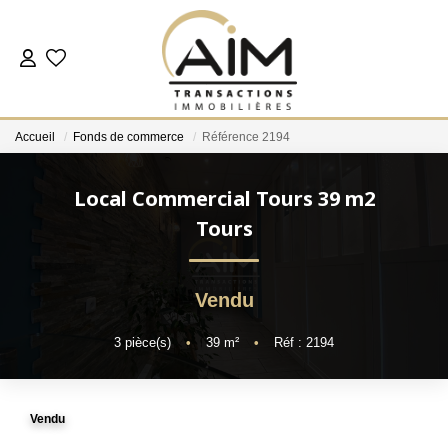
ACHETER
Accueil
Fonds de commerce
Référence 2194
ESTIMER
Local Commercial Tours 39 m2
NOS AGENCES
Tours
Les Agences
Vendu
Notre Équipe
Nous Rejoindre
3
pièce(s)
•
39
m²
•
Réf : 2194
Nos Témoignages
Nos Partenaires
Vendu