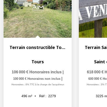
Terrain constructible Tours nord
Tours
Saint 
106 000 €
Honoraires inclus
|
618 000 €
H
|
100 000 €
Honoraires non inclus
600 000 €
Ho
Honoraires : 6% TTC à la charge de l'acquéreur
Honoraires : 3% T
Réf :
2279
496
m²
3225
m