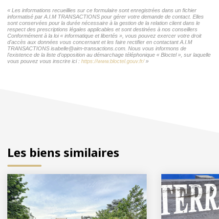
« Les informations recueillies sur ce formulaire sont enregistrées dans un fichier
informatisé par A.I.M TRANSACTIONS pour gérer votre demande de contact. Elles
sont conservées pour la durée nécessaire à la gestion de la relation client dans le
respect des prescriptions légales applicables et sont destinées à nos conseillers
Conformément à la loi « informatique et libertés », vous pouvez exercer votre droit
d'accès aux données vous concernant et les faire rectifier en contactant A.I.M
TRANSACTIONS isabelle@aim-transactions.com. Nous vous informons de
l'existence de la liste d'opposition au démarchage téléphonique « Bloctel », sur laquelle
vous pouvez vous inscrire ici :
https://www.bloctel.gouv.fr/
»
Les biens similaires