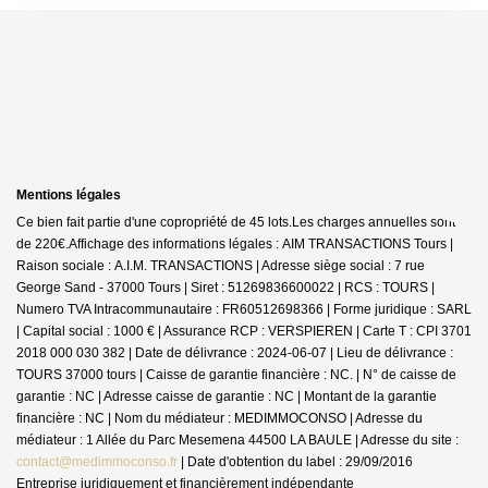
Mentions légales
Ce bien fait partie d'une copropriété de 45 lots.Les charges annuelles sont
de 220€.
Affichage des informations légales : AIM TRANSACTIONS Tours |
Raison sociale : A.I.M. TRANSACTIONS | Adresse siège social : 7 rue
George Sand - 37000 Tours | Siret : 51269836600022 | RCS : TOURS |
Numero TVA Intracommunautaire : FR60512698366 | Forme juridique : SARL
| Capital social : 1000 € | Assurance RCP : VERSPIEREN |
Carte T : CPI 3701
2018 000 030 382 | Date de délivrance : 2024-06-07 | Lieu de délivrance :
TOURS 37000 tours | Caisse de garantie financière : NC. | N° de caisse de
garantie : NC | Adresse caisse de garantie : NC | Montant de la garantie
financière : NC | Nom du médiateur : MEDIMMOCONSO | Adresse du
médiateur : 1 Allée du Parc Mesemena 44500 LA BAULE | Adresse du site :
contact@medimmoconso.fr
| Date d'obtention du label : 29/09/2016
Entreprise juridiquement et financièrement indépendante