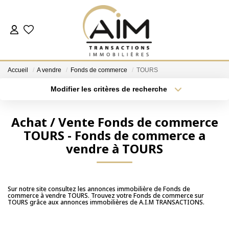
ACHETER
Accueil
A vendre
Fonds de commerce
TOURS
ESTIMER
Modifier les critères de recherche
Localisation
Type de bien
Localisation
Sélectionnez...
NOS AGENCES
Achat / Vente Fonds de commerce
TOURS - Fonds de commerce a
Surface min
Budget max
Les Agences
vendre à TOURS
Notre Équipe
Plus de critères
Créer une alerte
Nous Rejoindre
Nos Témoignages
Sur notre site consultez les annonces immobilière de Fonds de
commerce à vendre TOURS. Trouvez votre Fonds de commerce sur
TOURS grâce aux annonces immobilières de A.I.M TRANSACTIONS.
Nos Partenaires