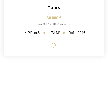
Tours
60 000 €
dont 9,09% TTC d'honoraires
72
M²
Réf :
2246
4
Pièce(s)