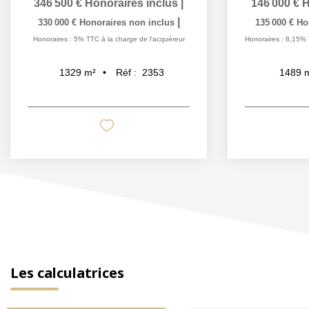
346 500 €
Honoraires inclus
|
146 000 €
H
|
330 000 €
Honoraires non inclus
135 000 €
Ho
Honoraires : 5% TTC à la charge de l'acquéreur
Honoraires : 8,15% 
Réf :
2353
1329
m²
1489
Les calculatrices