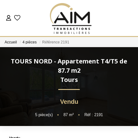
ACHETER
Accueil
4 pièces
Référence 2191
ESTIMER
TOURS NORD - Appartement T4/T5 de
NOS AGENCES
87.7 m2
Tours
Les Agences
Notre Équipe
Vendu
Nous Rejoindre
Nos Témoignages
5
pièce(s)
•
87
m²
•
Réf : 2191
Nos Partenaires