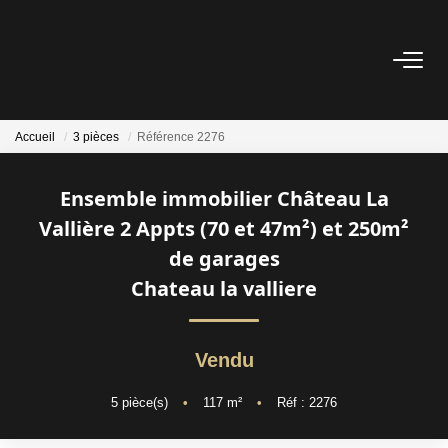
ACHETER
Accueil
3 pièces
Référence 2276
ESTIMER
Ensemble immobilier Château La
NOS AGENCES
Vallière 2 Appts (70 et 47m²) et 250m²
de garages
Les Agences
Chateau la valliere
Notre Équipe
Nous Rejoindre
Vendu
Nos Témoignages
Nos Partenaires
5
pièce(s)
•
117
m²
•
Réf : 2276