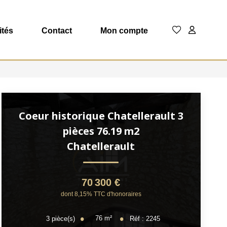
ités
Contact
Mon compte
Coeur historique Chatellerault 3
pièces 76.19 m2
Chatellerault
70 300 €
dont 8,15% TTC d'honoraires
76
m²
3
pièce(s)
Réf :
2245