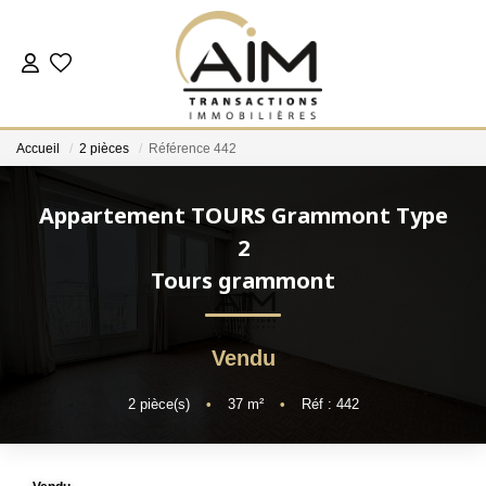
ACHETER
Accueil
2 pièces
Référence 442
ESTIMER
Appartement TOURS Grammont Type
NOS AGENCES
2
Tours grammont
Les Agences
Notre Équipe
Vendu
Nous Rejoindre
Nos Témoignages
2
pièce(s)
•
37
m²
•
Réf : 442
Nos Partenaires