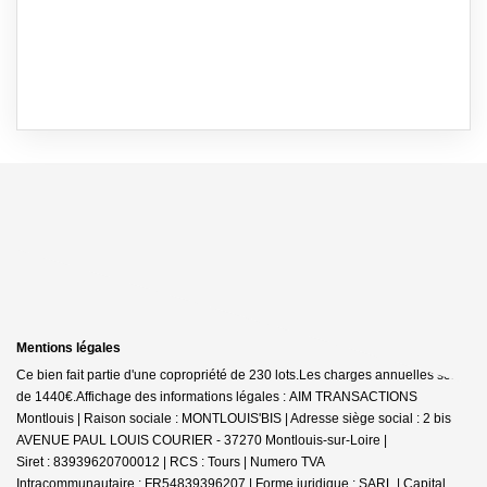
Mentions légales
Ce bien fait partie d'une copropriété de 230 lots.Les charges annuelles sont
de 1440€.
Affichage des informations légales : AIM TRANSACTIONS
Montlouis | Raison sociale : MONTLOUIS'BIS | Adresse siège social : 2 bis
AVENUE PAUL LOUIS COURIER - 37270 Montlouis-sur-Loire |
Siret : 83939620700012 | RCS : Tours | Numero TVA
Intracommunautaire : FR54839396207 | Forme juridique : SARL | Capital