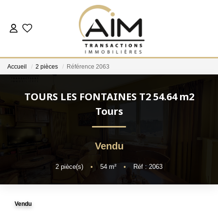
ACHETER
Accueil
2 pièces
Référence 2063
ESTIMER
TOURS LES FONTAINES T2 54.64 m2
NOS AGENCES
Tours
Les Agences
Vendu
Notre Équipe
Nous Rejoindre
2
pièce(s)
•
54
m²
•
Réf : 2063
Nos Témoignages
Nos Partenaires
Vendu