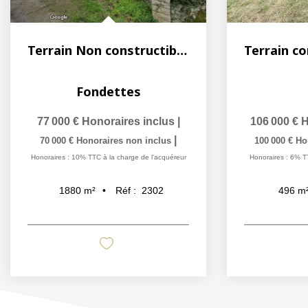
Terrain Non constructible Fondettes
Fondettes
77 000 €
Honoraires inclus
|
106 000 €
H
|
70 000 €
Honoraires non inclus
100 000 €
Ho
Honoraires : 10% TTC à la charge de l'acquéreur
Honoraires : 6% T
Réf :
2302
1880
m²
496
m