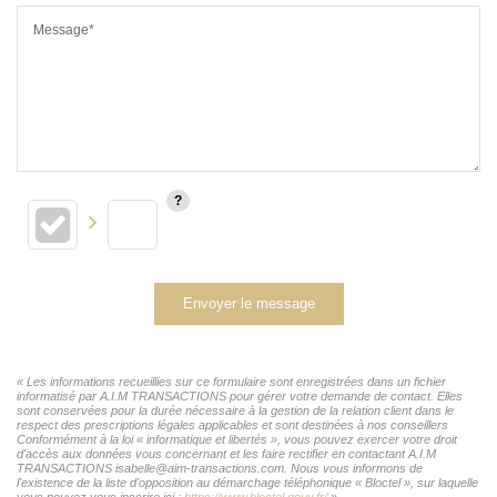
Message*
Envoyer le message
« Les informations recueillies sur ce formulaire sont enregistrées dans un fichier
informatisé par A.I.M TRANSACTIONS pour gérer votre demande de contact. Elles
sont conservées pour la durée nécessaire à la gestion de la relation client dans le
respect des prescriptions légales applicables et sont destinées à nos conseillers
Conformément à la loi « informatique et libertés », vous pouvez exercer votre droit
d'accès aux données vous concernant et les faire rectifier en contactant A.I.M
TRANSACTIONS isabelle@aim-transactions.com. Nous vous informons de
l'existence de la liste d'opposition au démarchage téléphonique « Bloctel », sur laquelle
vous pouvez vous inscrire ici :
https://www.bloctel.gouv.fr/
»