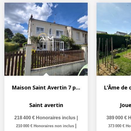
Maison Saint Avertin 7 pièce(s) 147 m2
Saint avertin
Joue
218 400 €
Honoraires inclus
|
389 000 €
H
|
210 000 €
Honoraires non inclus
373 000 €
Ho