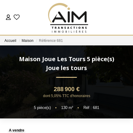
ACHETER
Accueil
Maison
Référence 681
ESTIMER
Maison Joue Les Tours 5 pièce(s)
NOS AGENCES
Joue les tours
Les Agences
288 900 €
Notre Équipe
dont 5,05% TTC d'honoraires
Nous Rejoindre
5
pièce(s)
•
130
m²
•
Réf : 681
Nos Témoignages
Nos Partenaires
A vendre