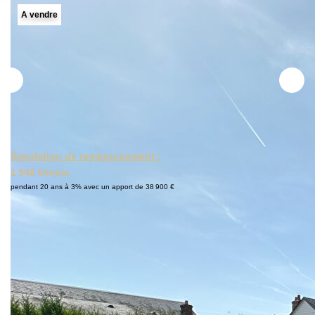
A vendre
NOS ACTUALITÉS
CONTACT
MON COMPTE
Simulation de remboursement :
1 942 €/mois
pendant 20 ans à 3% avec un apport de 38 900 €
Description
Réf : 2376
À Joué-lès-Tours, à 5 mn à pied de l'arrêt du tramway, ainsi