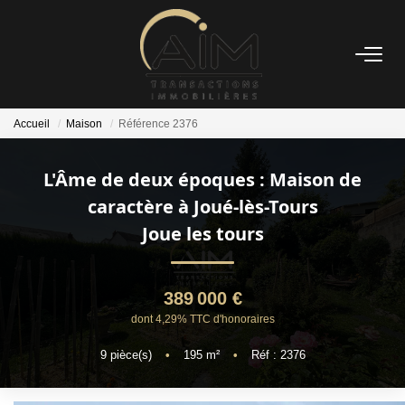
ACHETER
Accueil
Maison
Référence 2376
ESTIMER
L'Âme de deux époques : Maison de
NOS AGENCES
caractère à Joué-lès-Tours
Joue les tours
Les Agences
Notre Équipe
389 000 €
Nous Rejoindre
dont 4,29% TTC d'honoraires
Nos Témoignages
9
pièce(s)
•
195
m²
•
Réf : 2376
Nos Partenaires