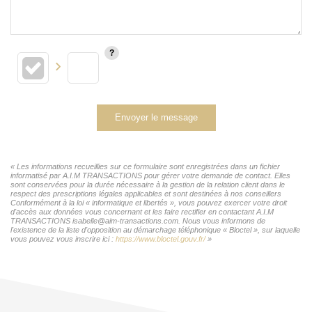
Envoyer le message
« Les informations recueillies sur ce formulaire sont enregistrées dans un fichier
informatisé par A.I.M TRANSACTIONS pour gérer votre demande de contact. Elles
sont conservées pour la durée nécessaire à la gestion de la relation client dans le
respect des prescriptions légales applicables et sont destinées à nos conseillers
Conformément à la loi « informatique et libertés », vous pouvez exercer votre droit
d'accès aux données vous concernant et les faire rectifier en contactant A.I.M
TRANSACTIONS isabelle@aim-transactions.com. Nous vous informons de
l'existence de la liste d'opposition au démarchage téléphonique « Bloctel », sur laquelle
vous pouvez vous inscrire ici :
https://www.bloctel.gouv.fr/
»